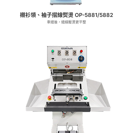
襯衫領、袖子摺線熨燙 OP-5881/5882
車縫後，縫線壓燙更平整