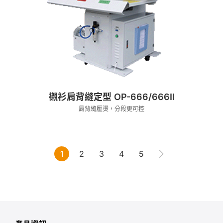
襯衫肩背縫定型 OP-666/666II
肩背縫壓燙，分段更可控
1
2
3
4
5