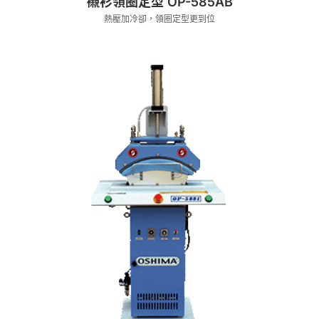
襯衫領圈定型 OP-585AB
熱壓加冷卻，領圈定型更到位