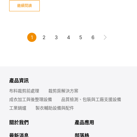
控，降低人工需求、布料浪費與重工風險，提升裁剪房
繼續閱讀
效率。
1
2
3
4
5
6
產品資訊
布料裁剪前處理
裁剪房解決方案
成衣加工與後整理設備
品質檢測、包裝與工廠支援設備
工業鍋爐
製衣輔助設備與配件
關於我們
產品應用
最新消息
部落格