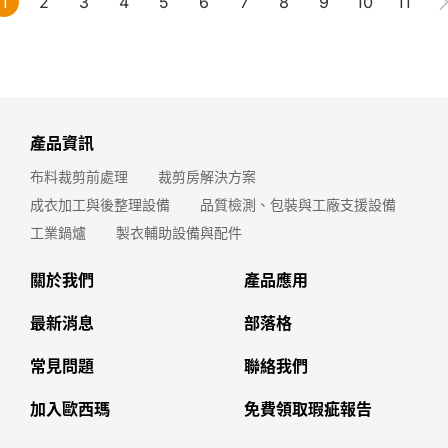
1
2
3
4
5
6
7
8
9
10
11
產品資訊
布料裁剪前處理
裁剪房解決方案
成衣加工與後整理設備
品質檢測、包裝與工廠支援設備
工業鍋爐
製衣輔助設備與配件
關於我們
產品應用
最新消息
部落格
常見問題
聯絡我們
加入歐西瑪
免費領取瑕疵報告