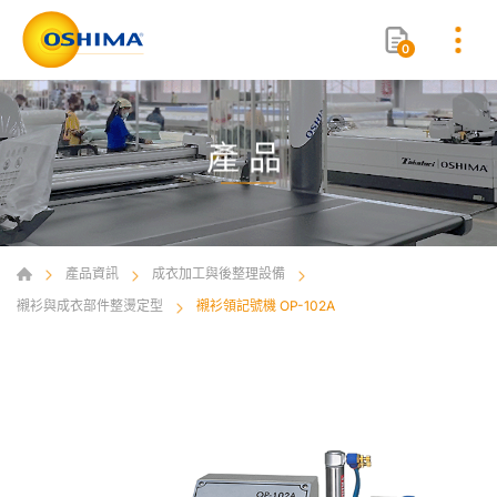
0
產品
產品資訊
成衣加工與後整理設備
襯衫與成衣部件整燙定型
襯衫領記號機 OP-102A