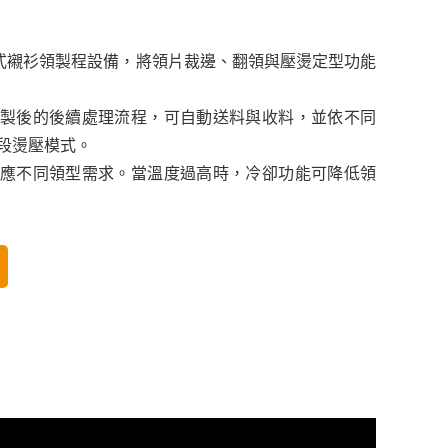
一款整合式襯衫領製程設備，將領片裁邊、翻領與壓燙定型功能
製後的後續處理流程，可自動送料與收料，並依不同
段燙壓模式。
應不同領型需求。當溫度過高時，冷卻功能可降低領