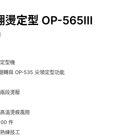
定型 OP-565III
成
定型機
邊翻轉與 OP-535 尖領定型功能
兩段燙壓
高溫燙痕風險
00 件
熟練技工