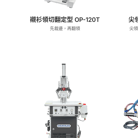
襯衫領切翻定型 OP-120T
尖領
先裁邊，再翻領
尖