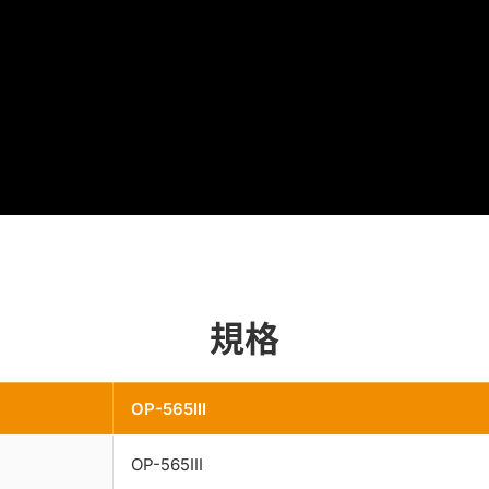
規格
OP-565III
OP-565III