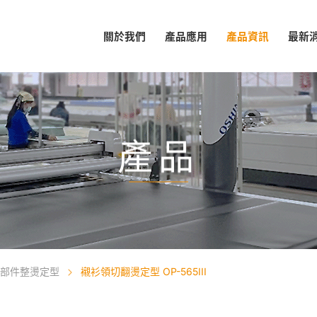
關於我們
產品應用
產品資訊
最新
產品
部件整燙定型
襯衫領切翻燙定型 OP-565III