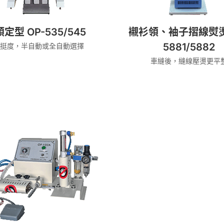
定型 OP-535/545
襯衫領、袖子摺線熨燙 
5881/5882
領挺度，半自動或全自動選擇
車縫後，縫線壓燙更平