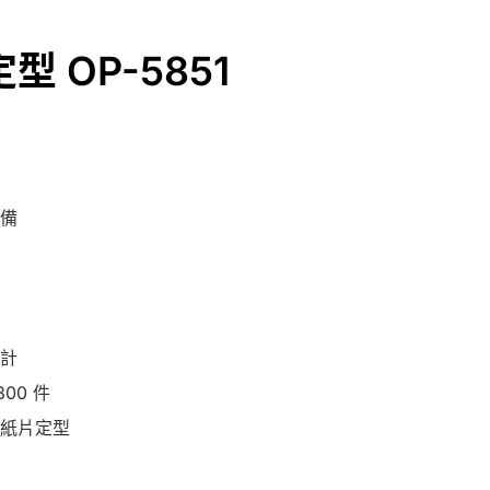
 OP-5851
備
計
00 件
紙片定型