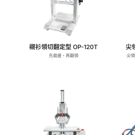
襯衫領切翻定型 OP-120T
尖領
先裁邊，再翻領
尖