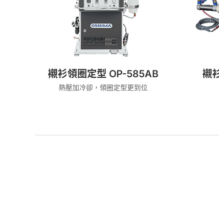
襯衫領圈定型 OP-585AB
襯衫
熱壓加冷卻，領圈定型更到位