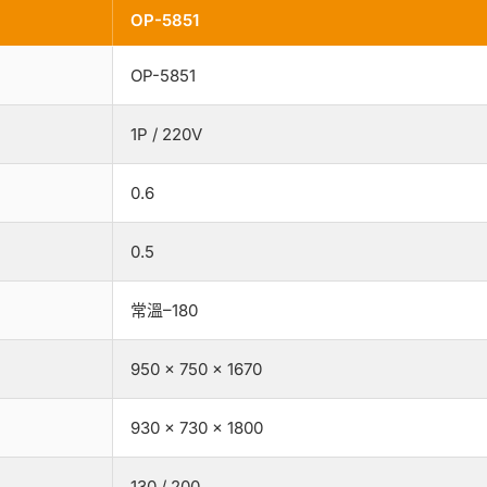
OP-5851
OP-5851
1P / 220V
0.6
0.5
常溫–180
950 × 750 × 1670
930 × 730 × 1800
130 / 200