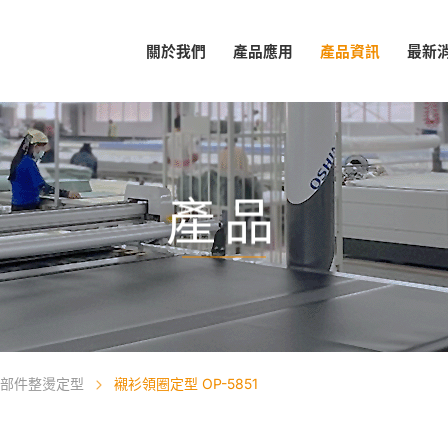
關於我們
產品應用
產品資訊
最新
產品
部件整燙定型
襯衫領圈定型 OP-5851