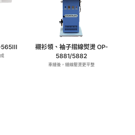
65III
襯衫領、袖子摺線熨燙 OP-
5881/5882
成
車縫後，縫線壓燙更平整