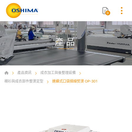
0
產品
產品資訊
成衣加工與後整理設備
襯衫與成衣部件整燙定型
連續式口袋摺線熨燙 OP-301