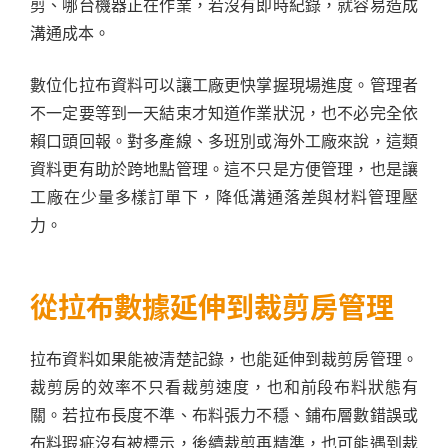
剪、哪台機器正在作業，若沒有即時紀錄，就容易造成
溝通成本。
數位化拉布資料可以讓工廠更快掌握現場進度。管理者
不一定要等到一天結束才知道作業狀況，也不必完全依
賴口頭回報。對多產線、多班別或海外工廠來說，這類
資料更有助於跨地點管理。這不只是方便管理，也是讓
工廠在少量多樣訂單下，降低溝通落差與材料管理壓
力。
從拉布數據延伸到裁剪房管理
拉布資料如果能被清楚記錄，也能延伸到裁剪房管理。
裁剪房的效率不只看裁剪速度，也和前段布料狀態有
關。若拉布長度不準、布料張力不穩、鋪布層數錯誤或
布料瑕疵沒有被標示，後續裁剪再精準，也可能遇到裁