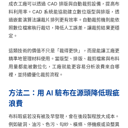
成衣工廠可以透過 CAD 排版與自動裁剪設備，提高布
料利用率。CAD 系統能協助建立數位版型與排版，透
過嵌套演算法讓裁片排列更有效率。自動裁剪機則能依
照數位檔案執行裁切，降低人工誤差，讓裁剪結果更穩
定。
這類技術的價值不只是「裁得更快」，而是能讓工廠更
精準地管理材料使用。當版型、排版、裁剪檔案與布料
用量都能被數位化，工廠就能更容易分析浪費來自哪
裡，並持續優化裁剪流程。
方法二：用 AI 驗布在源頭降低瑕疵
浪費
布料瑕疵若沒有被及早發現，會在後段製程放大成本。
例如破洞、油污、色污、勾紗、橫條、停機痕或染整異