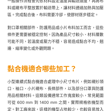
一般操作流程會先依材料設定溫度與輸送速度，再將布
料或襯布平整放置於輸送帶上，讓材料通過加熱與加壓
區。完成黏合後，布料需要冷卻，使膠材逐步穩定。
對口罩相關部件、防護用品或小片布料加工而言，這些
條件更需要被穩定控制。因為產品尺寸較小、材料層數
可能不同，若溫度或壓力不穩，容易造成黏合不均、翹
邊、縮率變化或外觀問題。
黏合機適合哪些加工？
小型連續式黏合機適合處理中小尺寸布片，例如襯衫領
口、袖口、小片襯布、長條部件，以及部分口罩與防護
用品相關材料。這類設備通常工作寬度較小，常見範圍
可從 600 mm 到 1400 mm 之間，實際規格依機型而
定。對工廠來說，這樣的機型占地較少，也較容易放入