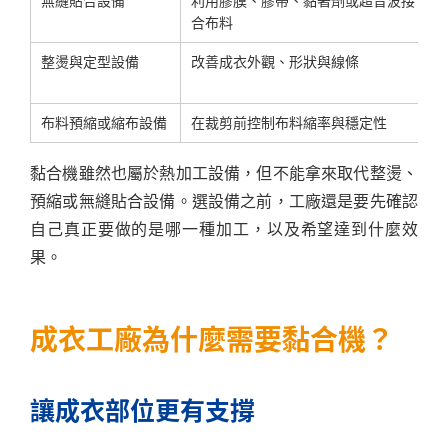
無縫貼合設備
利用膠膜、膠帶、黏著劑或超音波接
合布料
整燙與定型設備
改善成衣外觀、形狀與線條
布料預縮或縮布設備
在裁剪前控制布料縮率與穩定性
黏合機雖然也屬於熱加工設備，但不能拿來取代整燙、
預縮或無縫貼合設備。選設備之前，工廠還是要先確認
自己真正要做的是哪一種加工，以及希望達到什麼效
果。
成衣工廠為什麼需要黏合機？
讓成衣部位更有支撐