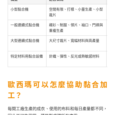
小型黏合機
空間有限、打樣、小量生產、小型
機
裁片
便
一般連續式黏合機
襯衫、制服、領片、袖口、門襟與
工
重複生產
流
大型連續式黏合機
大尺寸裁片、寬幅材料與高產量
工
配
特定材料用黏合設備
針織、彈性、反光或熱敏感材料
材
結
歐西瑪可以怎麼協助黏合加
工？
每間工廠生產的成衣、使用的布料和每日產量都不同，