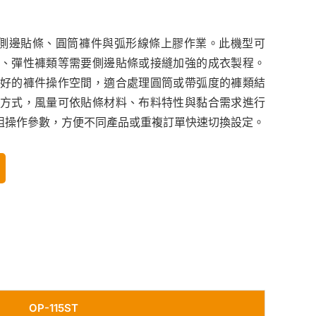
於褲子側邊貼條、圓筒褲件與弧形線條上膠作業。此機型可
、彈性褲類等需要側邊貼條或接縫加強的成衣製程。
好的褲件操作空間，適合處理圓筒或帶弧度的褲類結
方式，風量可依貼條材料、布料特性與黏合需求進行
0 組操作參數，方便不同產品或重複訂單快速切換設定。
OP-115ST