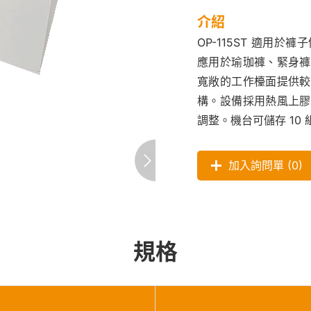
介紹
OP-115ST 適用
應用於瑜珈褲、緊身褲
寬敞的工作檯面提供較
構。設備採用熱風上膠
調整。機台可儲存 1
加入詢問單 (
0
)
規格