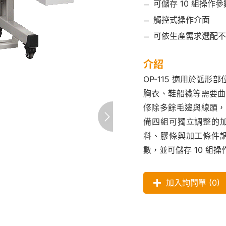
可儲存 10 組操作參
觸控式操作介面
可依生產需求選配不
介紹
OP-115 適用於弧
胸衣、鞋船襪等需要曲
修除多餘毛邊與線頭，
備四組可獨立調整的
料、膠條與加工條件
數，並可儲存 10 組
加入詢問單 (
0
)