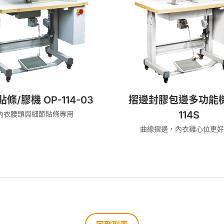
條/膠機 OP-114-03
摺邊封膠包邊多功能機 
114S
內衣腰頭與細節貼條專用
曲線摺邊，內衣雞心位更好