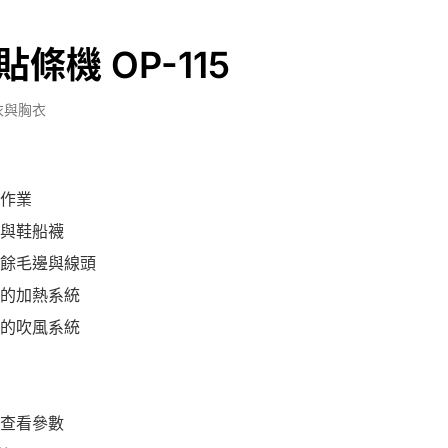
條機 OP-115
衣與胸衣
作業
與鞋船襪
餘毛邊與線頭
的加熱系統
的吹風系統
查看參數