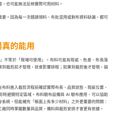
整，也可能無法反映實際可用材料。
重要。因為每一次錯誤領料、布批混用或剩布資料缺漏，都可
場真的能用
」不等於「現場可使用」。布料可能有瑕疵、色差、布長落
果到裁剪前才發現，就會影響排程；如果到裁剪後才發現，損
在布料進入裁剪流程前確認實際布長、品質狀態、瑕疵位置、
時避開特定區域。布料驗布設備與 AI 驗布應用，可以協助
存系統，但能補充「帳面上有多少材料」之外更重要的問題：
工廠同時掌握數量與品質，備料與裁剪安排才會更有依據。