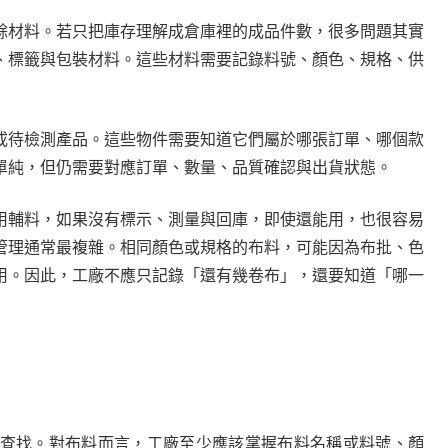
餘材料。若只把庫存理解成倉庫裡的成品件數，很多問題其實
、標籤與包裝材料。這些材料需要記錄料號、顏色、規格、供
或待檢測產品。這些物件需要知道它們屬於哪張訂單、哪個款
單純，但仍需要對應訂單、數量、品質確認與出貨狀態。
用輔料，如果沒有標示、測量與回庫，即使還能用，也很容易
管理通常最複雜。相同顏色或規格的布料，可能因為布批、色
用。因此，工廠不應只記錄「還有幾卷布」，還要知道「哪一
查找。對布料而言，工廠至少應該掌握布料名稱或料號、顏