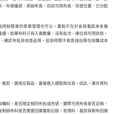
次、布卷編號、原始布長、目前可用布長、存放位置、已分配
開始用較簡單的表單管理也可以。重點不在於系統看起來多複
維護。如果布料只有入庫數量，沒有批次、庫位與可用狀態，
、確認布批與檢查品質。這些時間不會直接出現在採購成本
、裁剪，變成在製品，最後進入縫製與出貨。因此，庫存資料
與輔料，是否限定相同布批或色號，實際可用布長是否足夠，
後剩餘布料是否需要回庫重新記錄。若領料、裁剪與剩布回庫