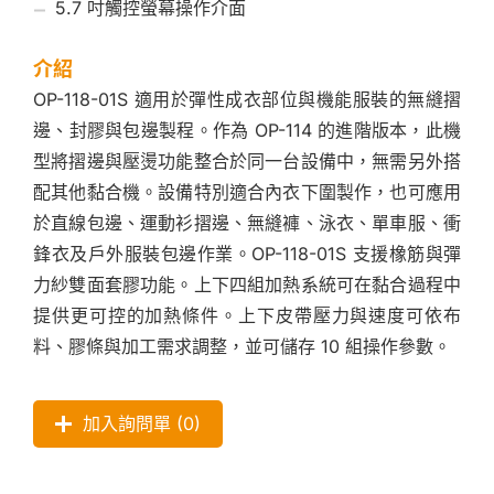
5.7 吋觸控螢幕操作介面
介紹
OP-118-01S 適用於彈性成衣部位與機能服裝的無縫摺
邊、封膠與包邊製程。作為 OP-114 的進階版本，此機
型將摺邊與壓燙功能整合於同一台設備中，無需另外搭
配其他黏合機。設備特別適合內衣下圍製作，也可應用
於直線包邊、運動衫摺邊、無縫褲、泳衣、單車服、衝
鋒衣及戶外服裝包邊作業。OP-118-01S 支援橡筋與彈
力紗雙面套膠功能。上下四組加熱系統可在黏合過程中
提供更可控的加熱條件。上下皮帶壓力與速度可依布
料、膠條與加工需求調整，並可儲存 10 組操作參數。
加入詢問單 (
0
)