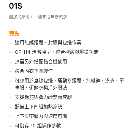
01S
摺邊加壓燙，一機完成無縫包邊
特點
適用無縫摺邊、封膠與包邊作業
OP-114 進階機型，整合摺邊與壓燙功能
無需另外搭配黏合機使用
適合內衣下圍製作
可應用於直線包邊、運動衫摺邊、無縫褲、泳衣、單
車服、衝鋒衣與戶外服裝
支援橡筋與彈力紗雙面套膠
配備上下四組加熱系統
上下皮帶壓力與速度可調
可儲存 10 組操作參數