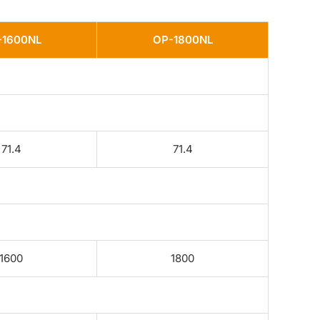
-1600NL
OP-1800NL
71.4
71.4
1600
1800