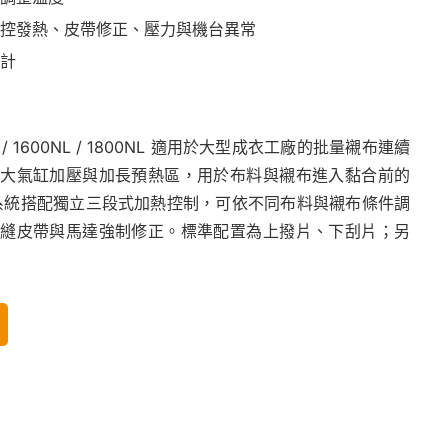
控發熱、皮帶修正、壓力與機台異常
計
0NL / 1600NL / 1800NL 適用於大型成衣工廠的批量襯布連續
大氣缸加壓與加長預熱區，用於布料與襯布進入黏合前的
熱系統搭配獨立三段式加熱控制，可依不同布料與襯布條件調
縫皮帶與馬達強制修正。標準配置為上撥片、下刮片；另