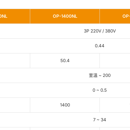
0NL
OP-1400NL
OP
3P 220V / 380V
0.44
50.4
室溫 ~ 200
0 ~ 0.5
1400
7 ~ 34