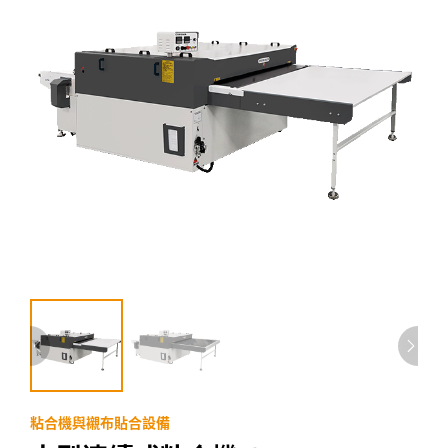
粘合機與襯布貼合設備