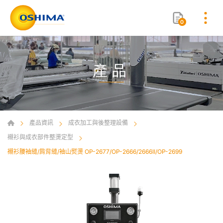
0
產品
產品資訊
成衣加工與後整理設備
襯衫與成衣部件整燙定型
襯衫腰袖縫/肩背縫/袖山熨燙 OP-2677/OP-2666/2666II/OP-2699