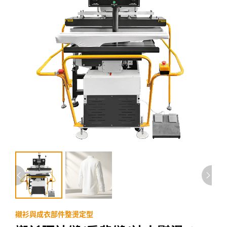
襯衫與成衣部件整燙定型