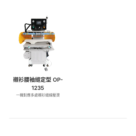
襯衫腰袖縫定型 OP-
1235
一機對應多處襯衫縫線壓燙