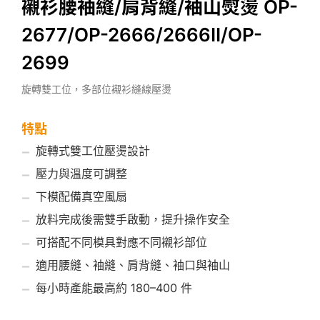
襯衫腰袖縫/肩背縫/袖山熨燙 OP-
2677/OP-2666/2666II/OP-
2699
旋轉雙工位，多部位襯衫縫線壓燙
特點
旋轉式雙工位壓燙設計
壓力與溫度可調整
下模配備真空風扇
放料完成後需雙手啟動，提升操作安全
可搭配不同模具對應不同襯衫部位
適用腰縫、袖縫、肩背縫、袖口與袖山
每小時產能最高約 180–400 件