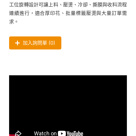
工位旋轉設計可讓上料、壓燙、冷卻、撕膜與收料流程
連續進行，適合厚印花、批量標籤壓燙與大量訂單需
求。
加入詢問單 (
0
)