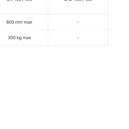
800 mm max
-
300 kg max
-