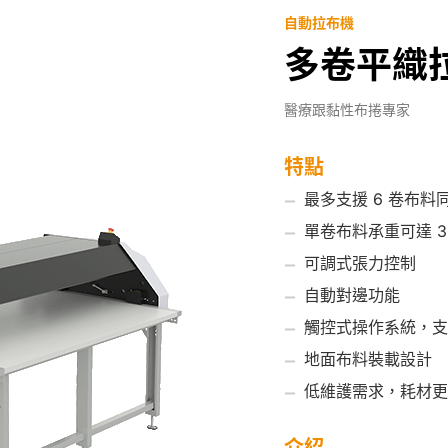
自動拉布機
多卷平織拉
醫療跟黏性布捲專家
特點
最多支援 6 卷布料
單卷布料承重可達 30
可調式張力控制
自動對邊功能
觸控式操作系統，支
地面布料裝載設計
低維護需求，耗材更
介紹