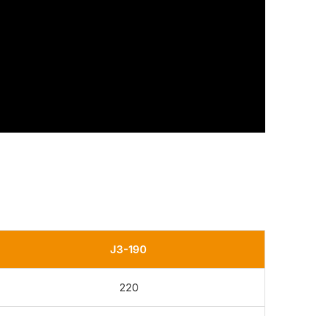
J3-190
220