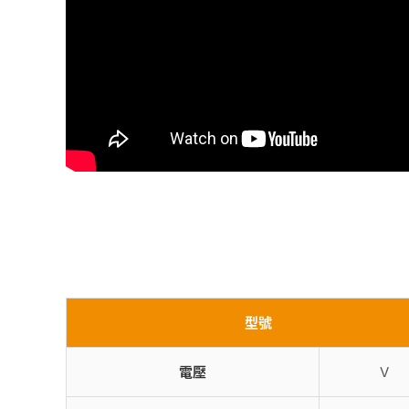
型號
電壓
V