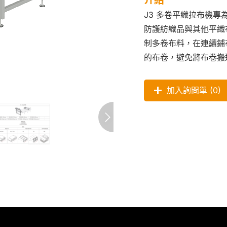
J3 多卷平織拉布機
防護紡織品與其他平織
制多卷布料，在連續鋪
的布卷，避免將布卷搬
加入詢問單 (
0
)