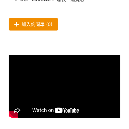
加入詢問單 (
0
)