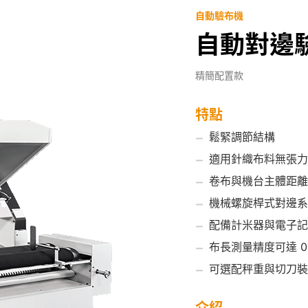
自動驗布機
自動對邊驗布
精簡配置款
特點
鬆緊調節結構
適用針織布料無張力
卷布與機台主體距離
機械螺旋桿式對邊系
配備計米器與電子記
布長測量精度可達 0.
可選配秤重與切刀裝
介紹