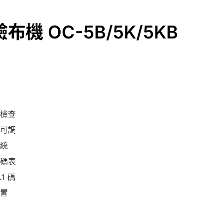
機 OC-5B/5K/5KB
檢查
可調
統
碼表
1 碼
置