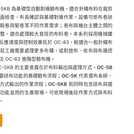
 / OC-5KB 為基礎型自動對邊驗布機，適合針織布料在裁剪
面檢查、布長確認與基礎對邊作業。設備可依布卷狀
鬆卷與緊卷等不同作業需求；卷布與機台主體之間的
整，適合處理較大直徑的布料卷。本系列採用機械螺
反應速度與控制效果低於 OC-83，較適合一般針織布
若工廠需要處理更多布種，或對放布、收布與布邊控
 OC-83 進階型驗布機。
與 OC-5KB 的主要差異在於布料輸出與處理方式。
OC-5B
要送布功能的基礎驗布流程；
OC-5K
代表擺布系統，
方式輸出的作業流程；
OC-5KB
則同時包含送布與擺
功能並用的生產現場。可依現場後段作業方式與布料
。