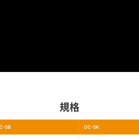
規格
C-5B
OC-5K