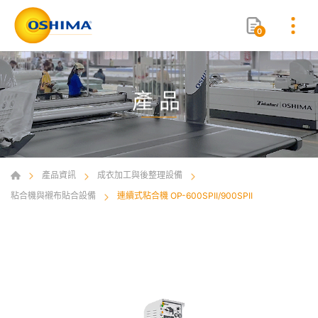
0
產品
產品資訊
成衣加工與後整理設備
粘合機與襯布貼合設備
連續式粘合機 OP-600SPII/900SPII