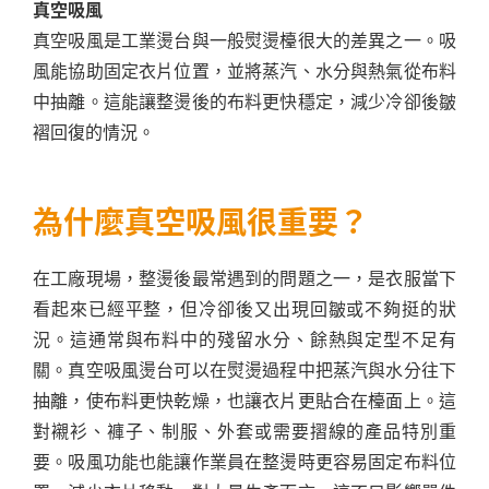
真空吸風
真空吸風是工業燙台與一般熨燙檯很大的差異之一。吸
風能協助固定衣片位置，並將蒸汽、水分與熱氣從布料
中抽離。這能讓整燙後的布料更快穩定，減少冷卻後皺
褶回復的情況。
為什麼真空吸風很重要？
在工廠現場，整燙後最常遇到的問題之一，是衣服當下
看起來已經平整，但冷卻後又出現回皺或不夠挺的狀
況。這通常與布料中的殘留水分、餘熱與定型不足有
關。真空吸風燙台可以在熨燙過程中把蒸汽與水分往下
抽離，使布料更快乾燥，也讓衣片更貼合在檯面上。這
對襯衫、褲子、制服、外套或需要摺線的產品特別重
要。吸風功能也能讓作業員在整燙時更容易固定布料位