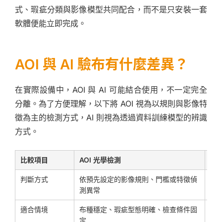
式、瑕疵分類與影像模型共同配合，而不是只安裝一套
軟體便能立即完成。
AOI 與 AI 驗布有什麼差異？
在實際設備中，AOI 與 AI 可能結合使用，不一定完全
分離。為了方便理解，以下將 AOI 視為以規則與影像特
徵為主的檢測方式，AI 則視為透過資料訓練模型的辨識
方式。
比較項目
AOI 光學檢測
AI
判斷方式
依預先設定的影像規則、門檻或特徵偵
透
測異常
適合情境
布種穩定、瑕疵型態明確、檢查條件固
布
定
料