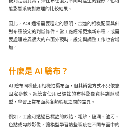
被判定為異常；彈性布在張力不同時產生的變形，也可
能影響系統對紋理的比較結果。
因此，AOI 通常需要穩定的照明、合適的相機配置與針
對布種設定的判斷條件。當工廠經常更換新布種，或需
要處理差異很大的布面外觀時，設定與調整工作也會增
加。
什麼是 AI 驗布？
AI 驗布同樣使用相機拍攝布面，但其辨識方式不只依靠
固定參數。系統會使用已標註的布料影像資料訓練模
型，學習正常布面與各類瑕疵之間的差異。
例如，工廠可透過已標註的紗結、粗紗、破洞、油污、
色點或勾紗影像，讓模型學習這些瑕疵在不同布面中的