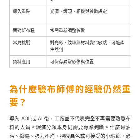
導入重點
光源、鏡頭、相機與參數設定
布
證
面對新布種
常需重新調整參數
可
常見挑戰
對光影、紋理與材料變化敏感，可能產
訓
生誤判
下
資料應用
可保存異常影像與位置
可
為什麼驗布師傅的經驗仍然重
要？
導入 AOI 或 AI 後，工廠並不代表完全不再需要熟悉布
料的人員。瑕疵分類本身仍需要專業判斷。什麼是油
污、擦傷、張力不均、摺痕異色或可接受的小瑕疵，必