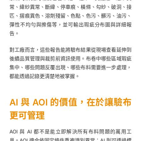
常、緯紗異常、斷緯、停車痕、橫條、勾紗、破洞、接
匹、摺痕異色、溶劑殘留、色點、色污、髒污、油污、
彈性不均勻與擦傷等，並可輸出瑕疵分布圖與詳細報
告。
對工廠而言，這些報告能將驗布結果從現場查看延伸到
後續品質管理與裁剪前資訊使用。布卷中哪些區域瑕疵
集中、哪些問題反覆出現、哪些布料需要進一步處理，
都能透過記錄更清楚地被掌握。
AI 與 AOI 的價值，在於讓驗布
更可管理
AOI 與 AI 都不是能立即解決所有布料問題的萬用工
具。AOI 適合依固定條件重複識別異常；AI 則可透過標