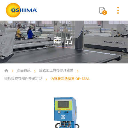
0
產品
產品資訊
成衣加工與後整理設備
襯衫與成衣部件整燙定型
內褲腰冷熱壓燙 OP-122A