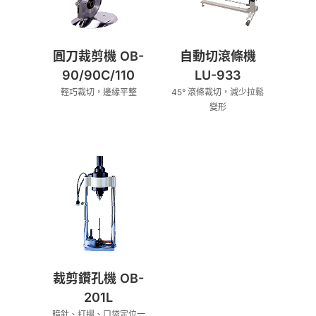
圓刀裁剪機 OB-
自動切滾條機
90/90C/110
LU-933
輕巧裁切，邊緣平整
45° 滾條裁切，減少拉鬆
變形
裁剪鑽孔機 OB-
201L
暗針、打摺、口袋定位一