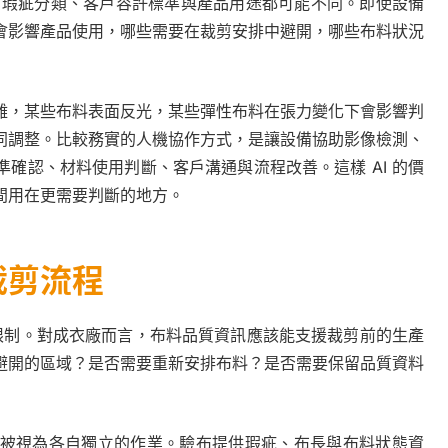
類、瑕疵分類、客戶容許標準與產品用途都可能不同。即使設備
會影響產品使用，哪些需要在裁剪安排中避開，哪些布料狀況
雜，某些布料表面反光，某些彈性布料在張力變化下會影響判
同調整。比較務實的人機協作方式，是讓設備協助影像檢測、
確認、材料使用判斷、客戶溝通與流程改善。這樣 AI 的價
間用在更需要判斷的地方。
裁剪流程
到限制。對成衣廠而言，布料品質資訊應該能支援裁剪前的生產
避開的區域？是否需要重新安排布料？是否需要保留品質資料
被視為各自獨立的作業。驗布提供瑕疵、布長與布料狀態資